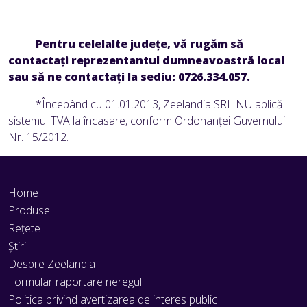
Pentru celelalte judeţe, vă rugăm să
contactaţi reprezentantul dumneavoastră local
sau să ne contactaţi la sediu: 0726.334.057
.
*Începând cu 01.01.2013, Zeelandia SRL NU aplică
sistemul TVA la încasare, conform Ordonanței Guvernului
Nr. 15/2012.
Home
Produse
Rețete
Știri
Despre Zeelandia
Formular raportare nereguli
Politica privind avertizarea de interes public