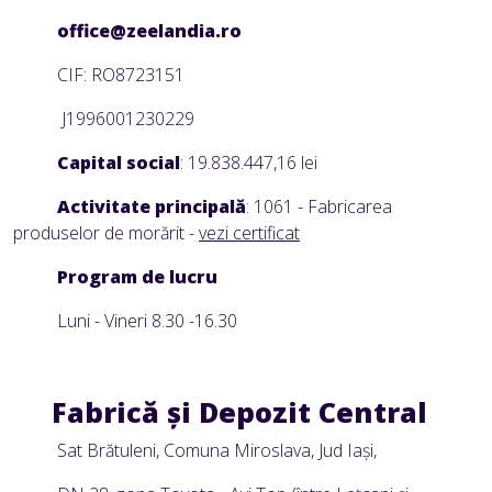
office@zeelandia.ro
CIF: RO8723151
J1996001230229
Capital social
: 19.838.447,16 lei
Activitate principală
: 1061 - Fabricarea
produselor de morărit -
vezi certificat
Program de lucru
Luni - Vineri 8.30 -16.30
Fabrică şi Depozit Central
Sat Brătuleni
, Comuna Miroslava, Jud Iaşi,