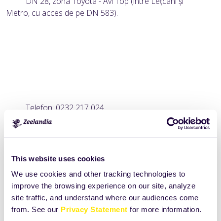
DN 28, zona Toyota - Avi Top (între Leţcani şi
Metro, cu acces de pe DN 583).
Telefon: 0232 217 024
Puncte de lucru
This website uses cookies
Bucureşti
We use cookies and other tracking technologies to
Șoseaua de Centură Nr 3-4, comuna Chiajna, Jud Ilfov.
improve the browsing experience on our site, analyze
site traffic, and understand where our audiences come
from. See our
Privacy Statement
for more information.