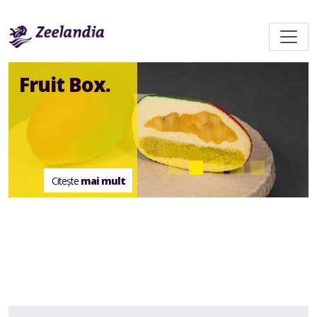
Fruit Box.
Chef
Artisano
Citește
Citește
mai mult.
mai mult