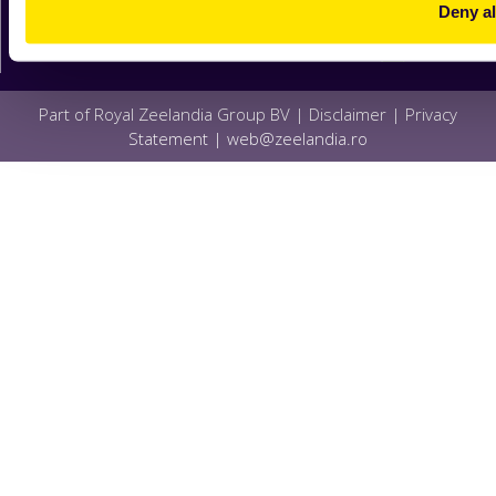
Deny al
Part of Royal Zeelandia Group BV |
Disclaimer
|
Privacy
Statement
|
web@zeelandia.ro