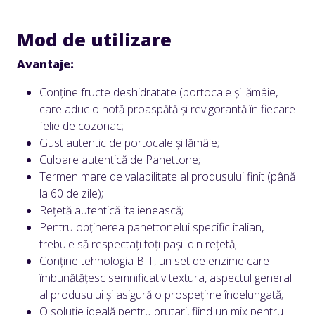
Mod de utilizare
Avantaje:
Conține fructe deshidratate (portocale și lămâie,
care aduc o notă proaspătă și revigorantă în fiecare
felie de cozonac;
Gust autentic de portocale și lămâie;
Culoare autentică de Panettone;
Termen mare de valabilitate al produsului finit (până
la 60 de zile);
Rețetă autentică italienească;
Pentru obținerea panettonelui specific italian,
trebuie să respectați toți pașii din rețetă;
Conține tehnologia BIT, un set de enzime care
îmbunătățesc semnificativ textura, aspectul general
al produsului și asigură o prospețime îndelungată;
O soluție ideală pentru brutari, fiind un mix pentru