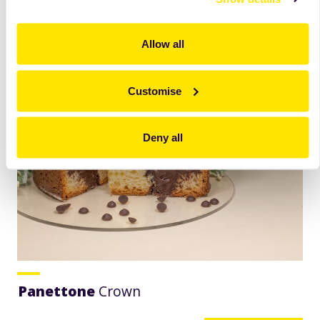
Easter
Panettone
Citeşte
mai mult
Allow all
Customise
Deny all
Panettone
Crown