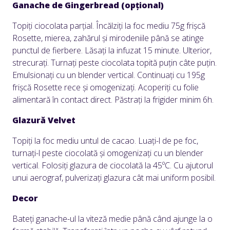
Ganache de Gingerbread (opțional)
Topiți ciocolata parțial. Încălziți la foc mediu 75g frișcă
Rosette, mierea, zahărul și mirodeniile până se atinge
punctul de fierbere. Lăsați la infuzat 15 minute. Ulterior,
strecurați. Turnați peste ciocolata topită puțin câte puțin.
Emulsionați cu un blender vertical. Continuați cu 195g
frișcă Rosette rece și omogenizați. Acoperiți cu folie
alimentară în contact direct. Păstrați la frigider minim 6h.
Glazură Velvet
Topiți la foc mediu untul de cacao. Luați-l de pe foc,
turnați-l peste ciocolată și omogenizați cu un blender
vertical. Folosiți glazura de ciocolată la 45ºC. Cu ajutorul
unui aerograf, pulverizați glazura cât mai uniform posibil.
Decor
Bateți ganache-ul la viteză medie până când ajunge la o