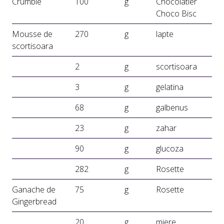
Crumble
100
g
Chocolatier
Choco Bisc
Mousse de
270
g
lapte
scortisoara
2
g
scortisoara
3
g
gelatina
68
g
galbenus
23
g
zahar
90
g
glucoza
282
g
Rosette
Ganache de
75
g
Rosette
Gingerbread
20
g
miere