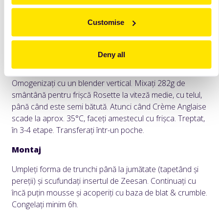
cu zahărul. Încălziți la foc mediu laptele, 57g Rosette,
glucoza și scorțișoara. Turnați peste gălbenușuri puțin
Customise
câte puțin, amestecând constant. Gătiți, la foc mic,
amestecând constant cu o lingură de silicon, până
ajunge la temperatura de 83-84°C sau este gata când
Deny all
“îmbracă” lingura și urma degetului rămâne curată. Luați
de pe foc și adăugați gelatina bine scursă de apă.
Omogenizați cu un blender vertical. Mixați 282g de
smântână pentru frișcă Rosette la viteză medie, cu telul,
până când este semi bătută. Atunci când Crème Anglaise
scade la aprox. 35°C, faceți amestecul cu frișca. Treptat,
în 3-4 etape. Transferați într-un poche.
Montaj
Umpleți forma de trunchi până la jumătate (tapetând și
pereții) și scufundați insertul de Zeesan. Continuați cu
încă puțin mousse și acoperiți cu baza de blat & crumble.
Congelați minim 6h.