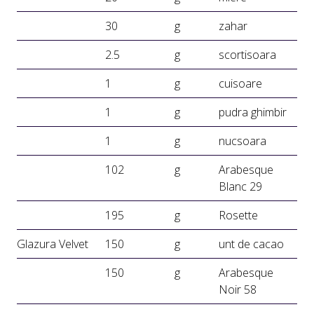
30
g
zahar
2.5
g
scortisoara
1
g
cuisoare
1
g
pudra ghimbir
1
g
nucsoara
102
g
Arabesque
Blanc 29
195
g
Rosette
Glazura Velvet
150
g
unt de cacao
150
g
Arabesque
Noir 58