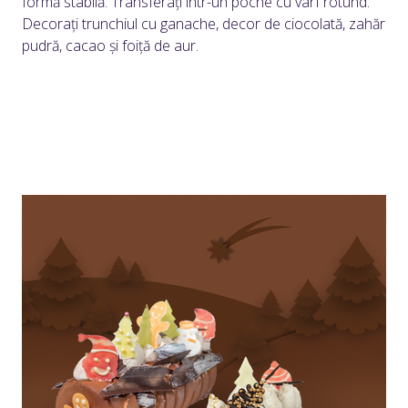
formă stabilă. Transferați într-un poche cu vârf rotund.
Decorați trunchiul cu ganache, decor de ciocolată, zahăr
pudră, cacao și foiță de aur.