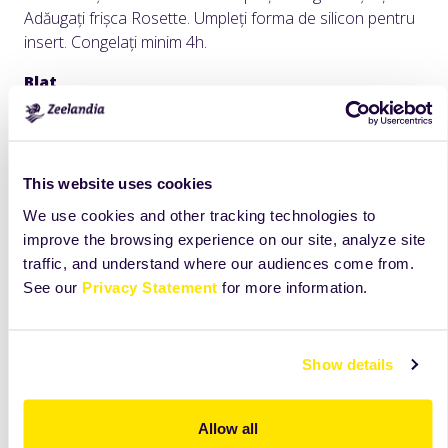
Adăugați frișca Rosette. Umpleți forma de silicon pentru
insert. Congelați minim 4h.
Blat
Mixați ingredientele cu telul, la viteză medie, timp de 5
minute. Cantitățile sunt suficiente pentru o tavă de
60x40cm, din care ies 10 baze de blat de 20x6cm.
This website uses cookies
Coaceți la 190-200°C, 10-12 minute. Este gata atunci
We use cookies and other tracking technologies to
când suprafața devine netedă, iar la atingere, nu se
improve the browsing experience on our site, analyze site
lipește de degete. Tăiați baza de blat de 20x6cm.
traffic, and understand where our audiences come from.
Crumble
See our
Privacy Statement
for more information.
Adăugați un strat subțire de crumble peste blat și nivelați
cu o spatulă. Păstrați la frigider.
Show details
Mousse de scortisoara
Hidratați gelatina în apă rece. Amestecați gălbenușurile
Allow all