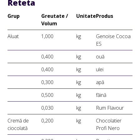
Reteta
Grup
Greutate /
Unitate
Produs
Volum
Aluat
1,000
kg
Genoise Cocoa
ES
0,400
kg
ouă
0,400
kg
ulei
0,300
kg
apă
0,500
kg
făină
0,030
kg
Rum Flavour
Cremă de
0,200
kg
Chocolatier
ciocolată
Profi Nero