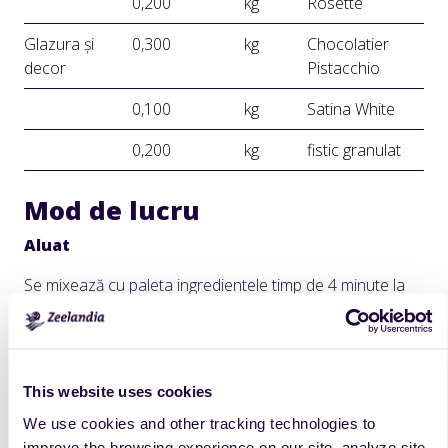
0,200
kg
Rosette
Glazura și
0,300
kg
Chocolatier
decor
Pistacchio
0,100
kg
Satina White
0,200
kg
fistic granulat
Mod de lucru
Aluat
Se mixează cu paleta ingredientele timp de 4 minute la
viteză medie. Compoziția se toarnă în tava 60/40,
tapetată cu hârtie de copt, cu ajutorul unui poș prevăzut
cu dui. Coacerea se realizează la temperatura de 200°C,
timp de 7-8 minute.
This website uses cookies
Crema de ciocolată
We use cookies and other tracking technologies to
Se încălzește Chocolatier Profi Nero și se încorporează
improve the browsing experience on our site, analyze site