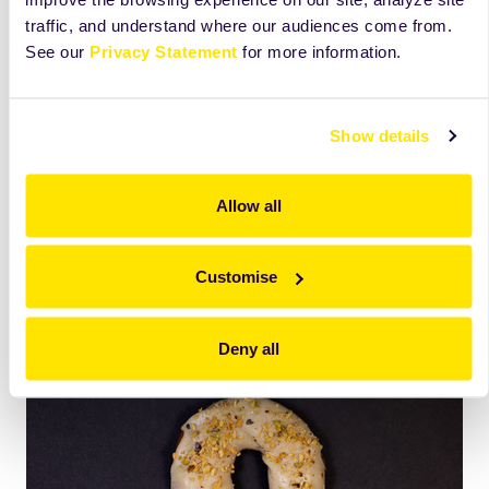
în Rosette spumată.
traffic, and understand where our audiences come from.
See our
Privacy Statement
for more information.
Glazura și décor
Se topește Satina White, apoi se încorporează
Chocolatier Pistacchio. După glazare, se pudrează cu
Show details
fistic granulat.
Allow all
Customise
Deny all