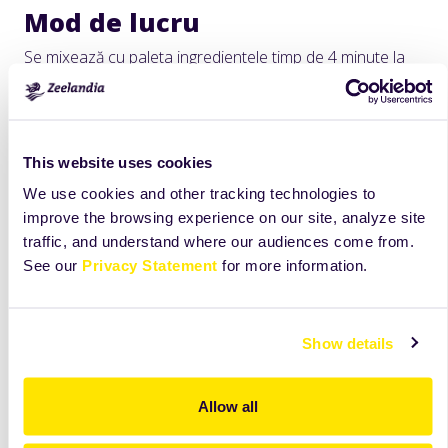
Mod de lucru
Se mixează cu paleta ingredientele timp de 4 minute la
viteză medie. Compoziția se pune în folie și se lasă la
frigider aproximativ o oră, apoi se formează bile de
0,025 kg și se coc la 180°C.
This website uses cookies
We use cookies and other tracking technologies to
improve the browsing experience on our site, analyze site
traffic, and understand where our audiences come from.
See our
Privacy Statement
for more information.
Show details
Allow all