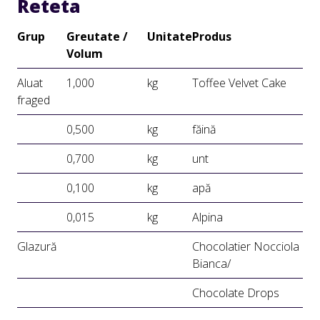
Reteta
Grup
Greutate /
Unitate
Produs
Volum
Aluat
1,000
kg
Toffee Velvet Cake
fraged
0,500
kg
făină
0,700
kg
unt
0,100
kg
apă
0,015
kg
Alpina
Glazură
Chocolatier Nocciola
Bianca/
Chocolate Drops