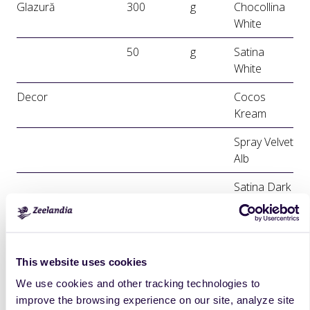
Glazură
300
g
Chocollina
White
50
g
Satina
White
Decor
Cocos
Kream
Spray Velvet
Alb
Satina Dark
Mod de lucru
Aluat fraged
This website uses cookies
Se mixează cu paleta ingredientele timp de 4-5 minute la
We use cookies and other tracking technologies to
viteza medie. Aluatul obținut se lasă la rece pentru minim
improve the browsing experience on our site, analyze site