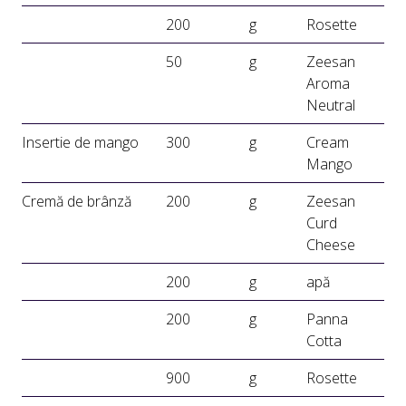
200
g
Rosette
50
g
Zeesan
Aroma
Neutral
Insertie de mango
300
g
Cream
Mango
Cremă de brânză
200
g
Zeesan
Curd
Cheese
200
g
apă
200
g
Panna
Cotta
900
g
Rosette