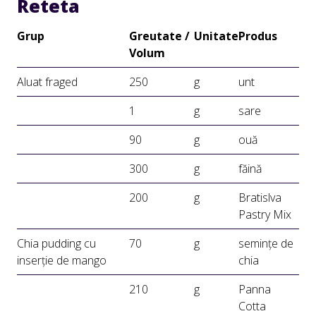
Reteta
Grup
Greutate /
Unitate
Produs
Volum
Aluat fraged
250
g
unt
1
g
sare
90
g
ouă
300
g
făină
200
g
Bratislva
Pastry Mix
Chia pudding cu
70
g
semințe de
inserție de mango
chia
210
g
Panna
Cotta