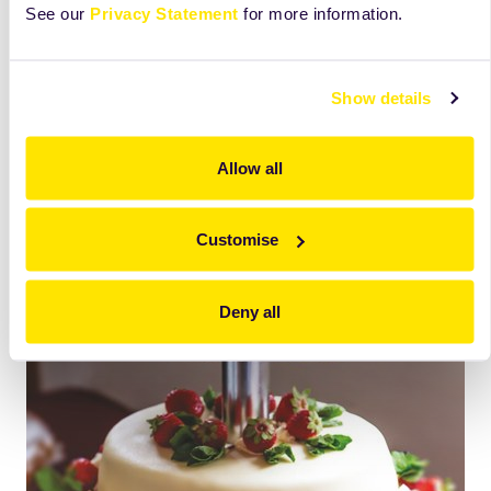
Cremă de fructe:
See our
Privacy Statement
for more information.
Se topește Arabesque 29, se amestecă cu Rosette, iar la
final se adaugă Fruit Filling Peach.
Show details
Allow all
Customise
Deny all