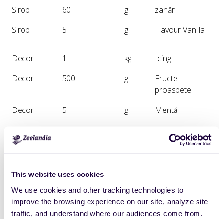
Sirop
60
g
zahăr
Sirop
5
g
Flavour Vanilla
Decor
1
kg
Icing
Decor
500
g
Fructe
proaspete
Decor
5
g
Mentă
Mod de lucru
Blatul:
This website uses cookies
Se
mixează ingredientele timp de 7 minute, la viteza
mare. Compoziția se toarnă în într-o forma circulară și se
We use cookies and other tracking technologies to
coace la 180°C timp de 45 minute.
improve the browsing experience on our site, analyze site
traffic, and understand where our audiences come from.