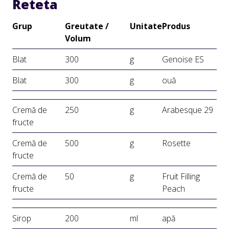
Reteta
Grup
Greutate /
Unitate
Produs
Volum
Blat
300
g
Genoise ES
Blat
300
g
ouă
Cremă de
250
g
Arabesque 29
fructe
Cremă de
500
g
Rosette
fructe
Cremă de
50
g
Fruit Filling
fructe
Peach
Sirop
200
ml
apă