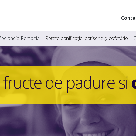
Conta
Zeelandia România
Rețete panificație, patiserie și cofetărie
C
 fructe de padure si