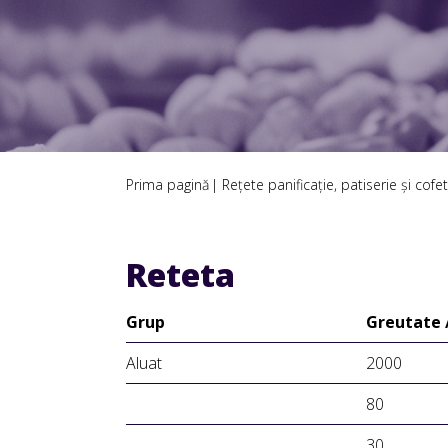
Prima pagină
Rețete panificație, patiserie și cofet
Reteta
Grup
Greutate 
Aluat
2000
80
30