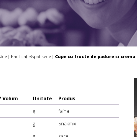
ărie
Panificație&patiserie
Cupe cu fructe de padure si crema
/ Volum
Unitate
Produs
g
faina
g
Snakmix
g
sare