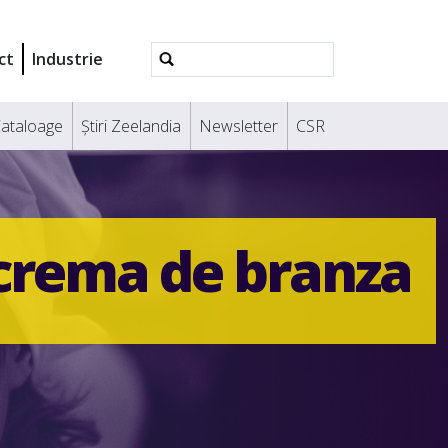
Căutare
ct
Industrie
avansată
ataloage
Știri Zeelandia
Newsletter
CSR
crema de branza