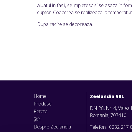
aluatul in fasii, se impletesc si se asaza in f
cuptor. Coacerea se realizeaza la temperatur
Dupa racire se decoreaza.
Home
Zeelandia SRL
Produse
DN 28, Nr. 4, Valea L
Rețete
România, 707410
Știri
Despre Zeelandia
Telefon: 0232 217 