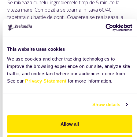
Se mixeaza cu telul ingredientele timp de 5 minute la
viteza mare. Compozitia se toarna in tava 60/40,
tapetata cu hartie de copt. Coacerea se realizeaza la
temperatura de 200°C, timp de 5-6 minute. Dupa
coacere si racire, foaia se decupeaza cu o forma
circulara.
This website uses cookies
Mousse de zmeura:
We use cookies and other tracking technologies to
Se incalzeste la bain marie
Panna Cotta
si se adauga
improve the browsing experience on our site, analyze site
pe rand,
Farcitura Raspberry
si
Rosette
traffic, and understand where our audiences come from.
semispumata.
See our
Privacy Statement
for more information.
Crema de iaurt
Se hidrateaza
Rap Yogofresh
si se amesteca cu
Show details
0
Panna Cotta
incalzita la 35
C. La final se
incorporeaza lejer
Rosette
semispumata.
Allow all
Ansamblare in forme circulare