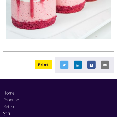
Print
Home
Produse
Rețete
Știri