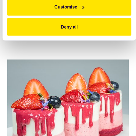
foaie
Customise
mousse zmeura
crema iaurt
glazura
Deny all
decor