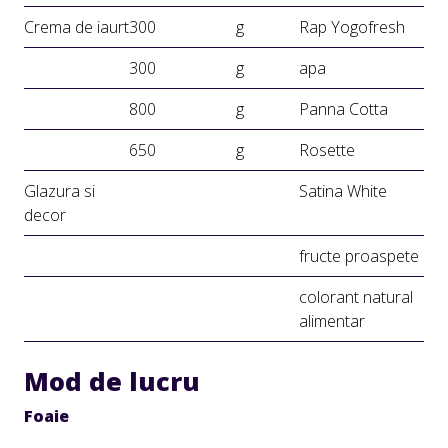
Crema de iaurt
300
g
Rap Yogofresh
300
g
apa
800
g
Panna Cotta
650
g
Rosette
Glazura si
Satina White
decor
fructe proaspete
colorant natural
alimentar
Mod de lucru
Foaie