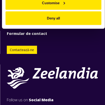
Customise
Despre Zeelandia
Formular raportare nereguli
Politica privind avertizarea de interes public
Deny all
Formular de contact
Contactează-ne
Follow us on
Social Media