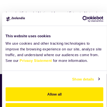
In cadrul Salonului Naţional Arome şi Extracte Naturale,
ediţia 2002, U.G.I.R. a oferit companiei Marca de Aur,
pentru produsul
Flavour Lemon
(aroma de lamaie).
This website uses cookies
We use cookies and other tracking technologies to
improve the browsing experience on our site, analyze site
traffic, and understand where our audiences come from.
See our
Privacy Statement
for more information.
Print
Show details
Home
Produse
Allow all
Rețete
Știri