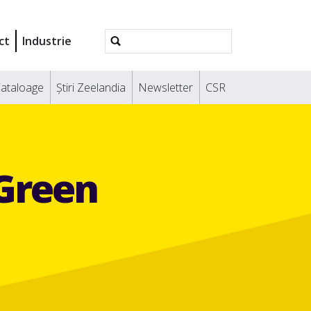
Căutare
ct
Industrie
avansată
ataloage
Știri Zeelandia
Newsletter
CSR
/Green