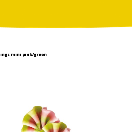
ings mini pink/green