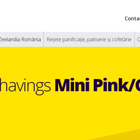
Conta
Zeelandia România
Rețete panificație, patiserie și cofetărie
C
Shavings
Mini Pink