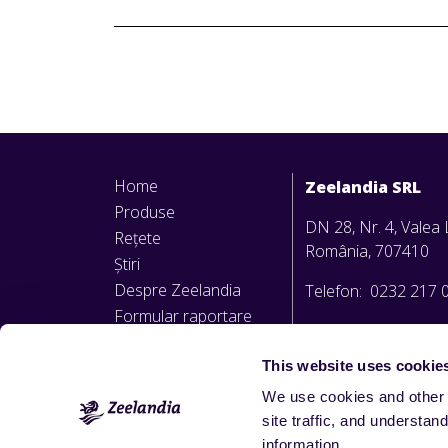
Home
Zeelandia SRL
Produse
DN 28, Nr. 4, Valea L
Rețete
România, 707410
Știri
Despre Zeelandia
Telefon: 0232 217 
Formular raportare
office@zeelandia.ro
nereguli
Politica privind
This website uses cookie
avertizarea de interes
We use cookies and other 
public
site traffic, and underst
information.