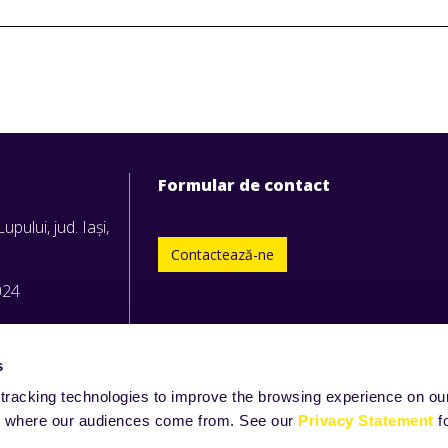
Formular de contact
upului, jud. Iași,
Contactează-ne
024
s
tracking technologies to improve the browsing experience on our
and where our audiences come from. See our
Privacy Statement
f