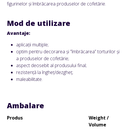
figurinelor și îmbrăcarea produselor de cofetărie.
Mod de utilizare
Avantaje:
aplicații multiple;
optim pentru decorarea și ”îmbrăcarea” torturilor și
a produselor de cofetărie;
aspect deosebit al produsului final;
rezistență la îngheț/dezgheț;
maleabilitate.
Ambalare
Produs
Weight /
Volume