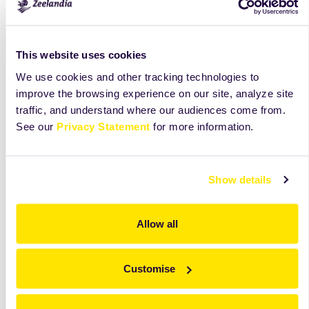
This website uses cookies
We use cookies and other tracking technologies to
improve the browsing experience on our site, analyze site
traffic, and understand where our audiences come from.
See our
Privacy Statement
for more information.
Show details
Vrei sa afli mai multe informatii?
Lasa-ne datele de contact si un reprezentant de
Allow all
vanzari va lua legatura cu tine.
Contacteaza-ne
Customise