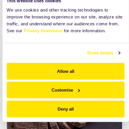
Cutie de carton + punga PE
15 kg
This website uses cookies
We use cookies and other tracking technologies to
improve the browsing experience on our site, analyze site
traffic, and understand where our audiences come from.
See our
Privacy Statement
for more information.
Show details
Allow all
Customise
Deny all