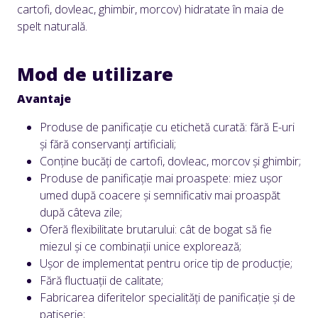
cartofi, dovleac, ghimbir, morcov) hidratate în maia de
spelt naturală.
Mod de utilizare
Avantaje
Produse de panificație cu etichetă curată: fără E-uri
și fără conservanți artificiali;
Conține bucăți de cartofi, dovleac, morcov și ghimbir;
Produse de panificație mai proaspete: miez ușor
umed după coacere și semnificativ mai proaspăt
după câteva zile;
Oferă flexibilitate brutarului: cât de bogat să fie
miezul și ce combinații unice explorează;
Ușor de implementat pentru orice tip de producție;
Fără fluctuații de calitate;
Fabricarea diferitelor specialități de panificație și de
patiserie;