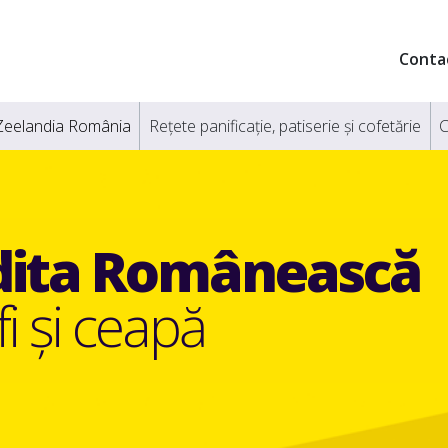
Conta
Zeelandia România
Rețete panificație, patiserie și cofetărie
C
ita Românească
fi și ceapă