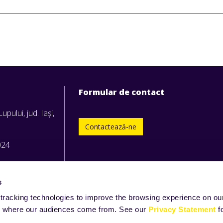
Formular de contact
upului, jud. Iași,
Contactează-ne
024
s
tracking technologies to improve the browsing experience on our
and where our audiences come from. See our
Privacy Statement
f