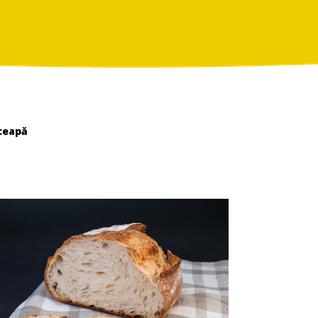
ceapă