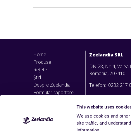
Home
Zeelandia SRL
Produse
DN 28, Nr. 4, Valea L
Rețete
România, 707410
Știri
Despre Zeelandia
Telefon: 0232 217 
Formular raportare
office@zeelandia.ro
nereguli
Politica privind
This website uses cookie
avertizarea de interes
We use cookies and other 
public
site traffic, and underst
information.