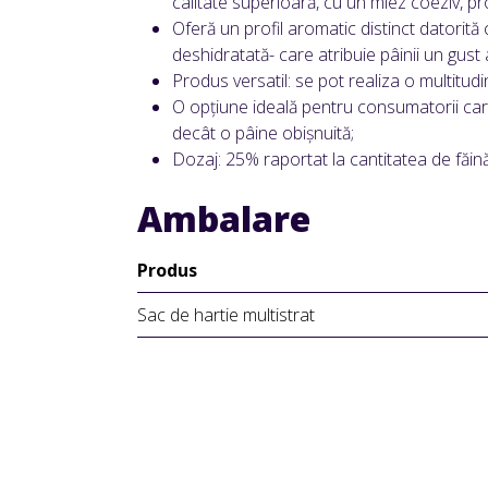
calitate superioară, cu un miez coeziv, p
Oferă un profil aromatic distinct datorită 
deshidratată- care atribuie pâinii un gust 
Produs versatil: se pot realiza o multitudin
O opțiune ideală pentru consumatorii care
decât o pâine obișnuită;
Dozaj: 25% raportat la cantitatea de făină
Ambalare
Produs
Sac de hartie multistrat