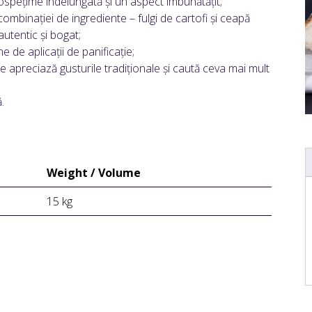
rospețime îndelungată și un aspect îmbunătățit;
combinației de ingrediente – fulgi de cartofi și ceapă
autentic și bogat;
e de aplicații de panificație;
 apreciază gusturile tradiționale și caută ceva mai mult
.
Weight / Volume
15 kg