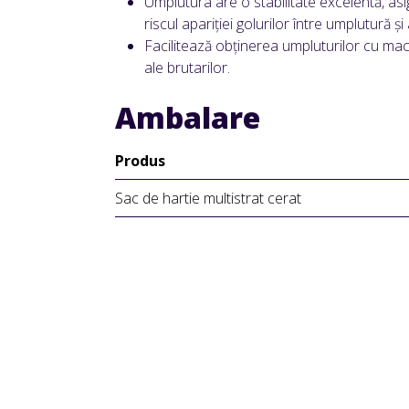
Umplutura are o stabilitate excelentă, asi
riscul apariției golurilor între umplutură și 
Facilitează obținerea umpluturilor cu mac
ale brutarilor.
Ambalare
Produs
Sac de hartie multistrat cerat