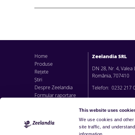
Home
Zeelandia SRL
Produse
DN 28, Nr. 4, Valea L
Rețete
România, 707410
Știri
Despre Zeelandia
Telefon: 0232 217 
Formular raportare
office@zeelandia.ro
nereguli
Politica privind
This website uses cookie
avertizarea de interes
We use cookies and other 
public
site traffic, and underst
information.