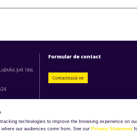
Formular de contact
upului, jud. Iași,
Contactează-ne
024
s
tracking technologies to improve the browsing experience on our
and where our audiences come from. See our
Privacy Statement
f