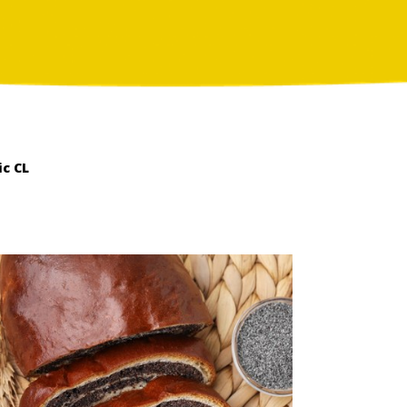
ic CL