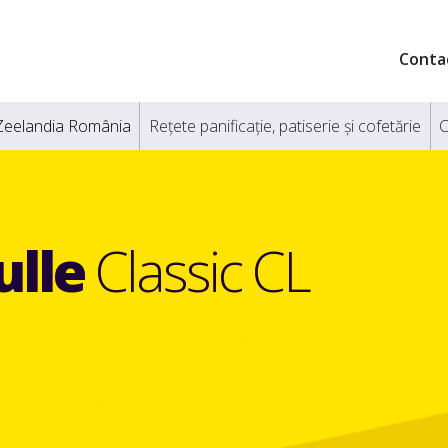
Conta
Zeelandia România
Rețete panificație, patiserie și cofetărie
C
lle
Classic CL