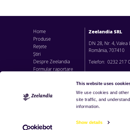
Home
Zeelandia SRL
Produse
DN 28, Nr. 4, Valea L
Rețete
România, 707410
Știri
Despre Zeelandia
Telefon: 0232 217 
Formular raportare
office@zeelandia.ro
nereguli
Politica privind
This website uses cookie
avertizarea de interes
We use cookies and other 
public
site traffic, and underst
information.
Show details