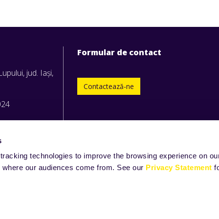
Formular de contact
upului, jud. Iași,
Contactează-ne
024
s
tracking technologies to improve the browsing experience on our
and where our audiences come from. See our
Privacy Statement
f