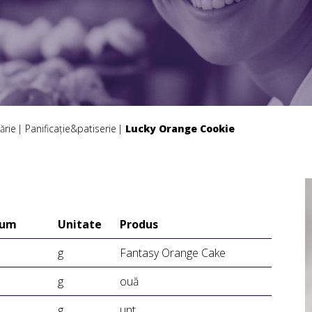
ărie
Panificație&patiserie
Lucky Orange Cookie
lum
Unitate
Produs
g
Fantasy Orange Cake
g
ouă
g
unt