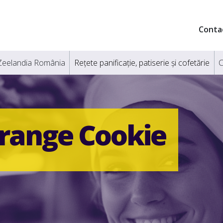
Conta
Zeelandia România
Rețete panificație, patiserie și cofetărie
C
range Cookie