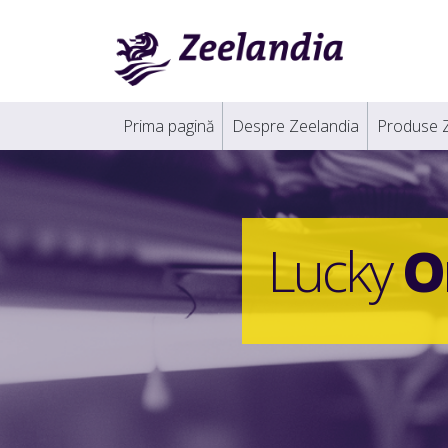
Prima pagină
Despre Zeelandia
Produse 
Lucky
O