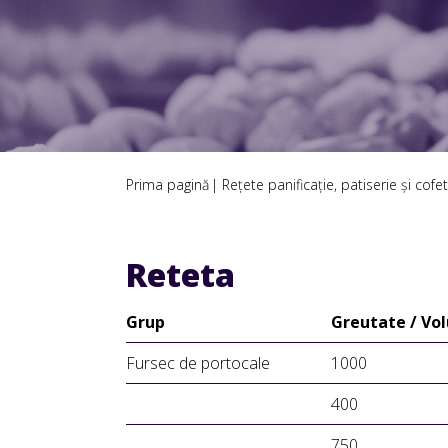
Prima pagină
Rețete panificație, patiserie și cofet
Reteta
Grup
Greutate / Vo
Fursec de portocale
1000
400
750