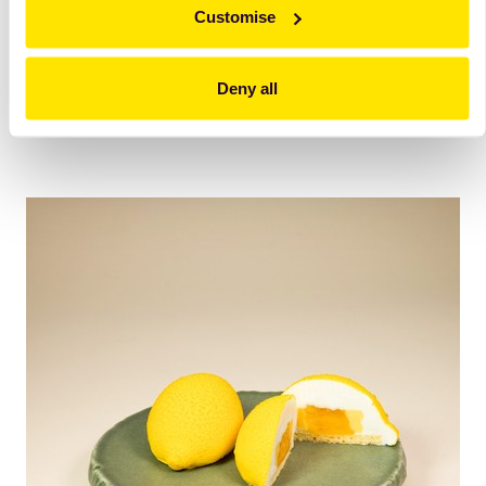
Mod de asamblare.
Customise
cremă/inserție vanilie/inserție gel
soc/cremă/foaie/glazură
Deny all