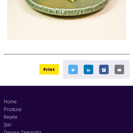
Print
Home
Produse
Rețete
Știri
Despre Zeelandia