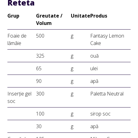
Reteta
Grup
Greutate /
Unitate
Produs
Volum
Foaie de
500
g
Fantasy Lemon
lămâie
Cake
325
g
ouă
65
g
ulei
90
g
apă
Inserție gel
300
g
Paletta Neutral
soc
100
g
sirop soc
30
g
apă