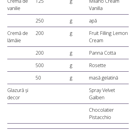
Cremă de
125
g
Milano Cream
vanilie
Vanilla
250
g
apă
Cremă de
200
g
Fruit Filling Lemon
lămâie
Cream
200
g
Panna Cotta
500
g
Rosette
50
g
masă gelatină
Glazură și
Spray Velvet
decor
Galben
Chocolatier
Pistacchio