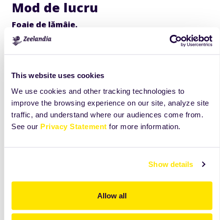
Mod de lucru
Foaie de lămâie.
Se mixeaza cu paleta ingredientele timp de 7 minute la
viteza medie. Compoziția se toarnă în
tavă 60/40, tapetată cu hârtie de copt. Coacerea se
This website uses cookies
realizează la temperatura de 200°C, timp de 10 minute.
We use cookies and other tracking technologies to
Cremă de vanilie.
improve the browsing experience on our site, analyze site
traffic, and understand where our audiences come from.
Se mixează cele două ingrediente cu ajutorul telului
See our
Privacy Statement
for more information.
pentru 5 minute la viteza mare.
Cremă de lămâie.
Show details
Se topește Panna Cotta, după care se încorporează în
Rosette spumată. Se adaugă Fruit Filling
Lemon Cream și se omogenizează, iar la final se
Allow all
încorporează masa de gelatină topită.