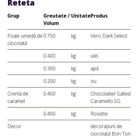
Reteta
Grup
Greutate /
Unitate
Produs
Volum
Foaie umedă de
0.750
kg
Vero Dark Select
ciocolată
0.400
kg
ulei
0.300
kg
apă
0.200
kg
ou
Cremă de
0.400
kg
Chocolatier Salted
caramel
Caramello SG
0.400
kg
Rosette
Decor
decorațiuni de
ciocolată Bon Ton