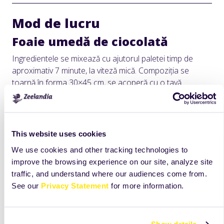
Mod de lucru
Foaie umedă de ciocolată
Ingredientele se mixează cu ajutorul paletei timp de
aproximativ 7 minute, la viteză mică. Compoziția se
toarnă în forma 30×45 cm, se acoperă cu o tavă
deasupra și se coace timp de aproximativ 25–30 minute
la 170°C.
Cremă de caramel sărat
This website uses cookies
Ingredientele se mixează cu ajutorul paletei, la viteză
We use cookies and other tracking technologies to
mare, aproximativ 3 minute, apoi crema se aplică pe
improve the browsing experience on our site, analyze site
brownie-ul răcit.
traffic, and understand where our audiences come from.
See our
Privacy Statement
for more information.