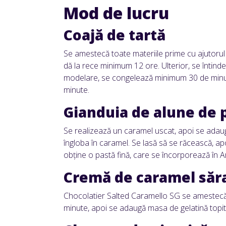
Mod de lucru
Coajă de tartă
Se amestecă toate materiile prime cu ajutorul
dă la rece minimum 12 ore. Ulterior, se întinde
modelare, se congelează minimum 30 de minut
minute.
Gianduia de alune de 
Se realizează un caramel uscat, apoi se adau
îngloba în caramel. Se lasă să se răcească, 
obține o pastă fină, care se încorporează în A
Cremă de caramel săr
Chocolatier Salted Caramello SG se amestecă c
minute, apoi se adaugă masa de gelatină topi