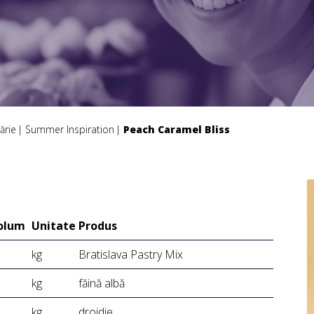
ărie
Summer Inspiration
Peach Caramel Bliss
Volum
Unitate
Produs
kg
Bratislava Pastry Mix
kg
făină albă
kg
drojdie