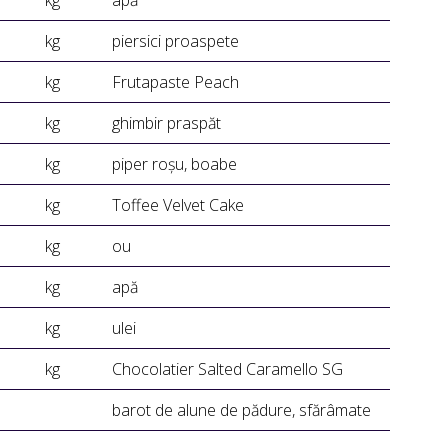
kg
apă
kg
piersici proaspete
kg
Frutapaste Peach
kg
ghimbir praspăt
kg
piper roșu, boabe
kg
Toffee Velvet Cake
kg
ou
kg
apă
kg
ulei
kg
Chocolatier Salted Caramello SG
barot de alune de pădure, sfărâmate