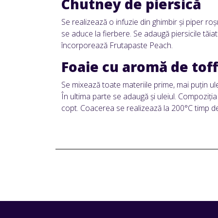
Chutney de piersică
Se realizează o infuzie din ghimbir și piper ro
se aduce la fierbere. Se adaugă piersicile tăiate
încorporează Frutapaste Peach.
Foaie cu aromă de tof
Se mixează toate materiile prime, mai puțin ulei
În ultima parte se adaugă și uleiul. Compoziți
copt. Coacerea se realizează la 200°C timp d