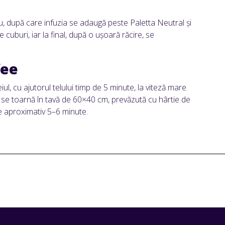
șu, după care infuzia se adaugă peste Paletta Neutral și
 cuburi, iar la final, după o ușoară răcire, se
fee
ul, cu ajutorul telului timp de 5 minute, la viteză mare.
a se toarnă în tavă de 60×40 cm, prevăzută cu hârtie de
e aproximativ 5–6 minute.