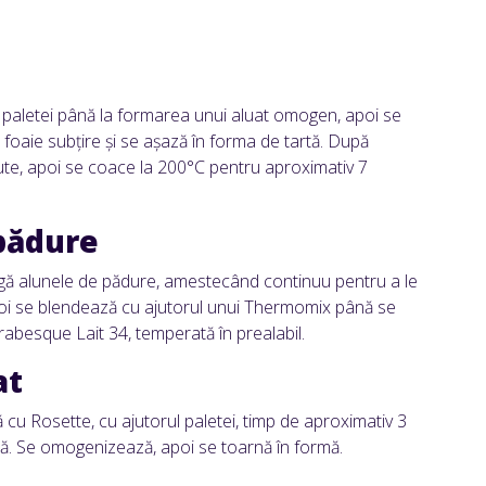
 paletei până la formarea unui aluat omogen, apoi se
 foaie subțire și se așază în forma de tartă. După
e, apoi se coace la 200°C pentru aproximativ 7
pădure
gă alunele de pădure, amestecând continuu pentru a le
apoi se blendează cu ajutorul unui Thermomix până se
rabesque Lait 34, temperată în prealabil.
at
u Rosette, cu ajutorul paletei, timp de aproximativ 3
tă. Se omogenizează, apoi se toarnă în formă.