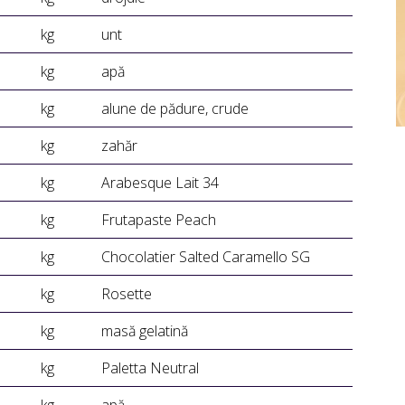
kg
unt
kg
apă
kg
alune de pădure, crude
kg
zahăr
kg
Arabesque Lait 34
kg
Frutapaste Peach
kg
Chocolatier Salted Caramello SG
kg
Rosette
kg
masă gelatină
kg
Paletta Neutral