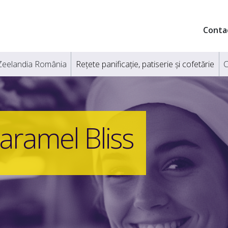
Conta
Zeelandia România
Rețete panificație, patiserie și cofetărie
C
aramel Bliss