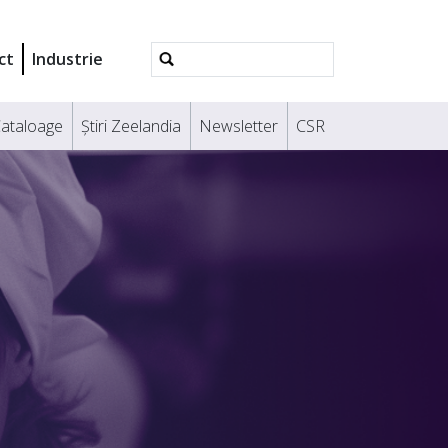
Căutare
ct
Industrie
avansată
ataloage
Știri Zeelandia
Newsletter
CSR