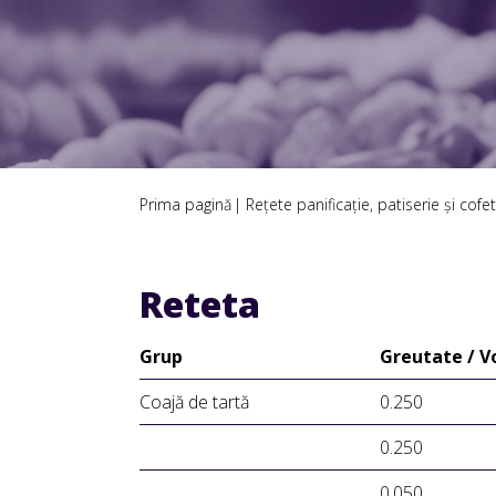
Prima pagină
Rețete panificație, patiserie și cofet
Reteta
Grup
Greutate / 
Coajă de tartă
0.250
0.250
0.050