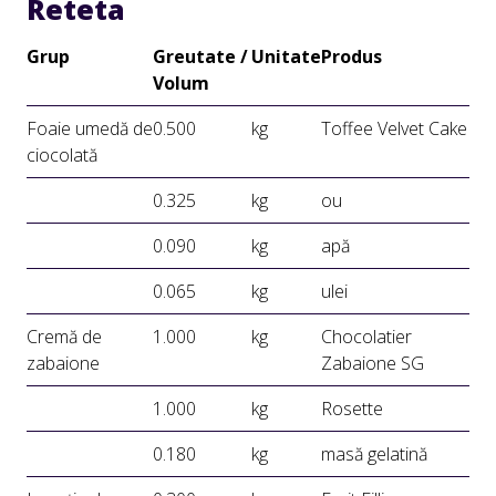
Reteta
Grup
Greutate /
Unitate
Produs
Volum
Foaie umedă de
0.500
kg
Toffee Velvet Cake
ciocolată
0.325
kg
ou
0.090
kg
apă
0.065
kg
ulei
Cremă de
1.000
kg
Chocolatier
zabaione
Zabaione SG
1.000
kg
Rosette
0.180
kg
masă gelatină