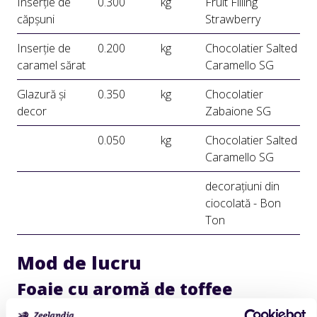
Inserție de
0.300
kg
Fruit Filling
căpșuni
Strawberry
Inserție de
0.200
kg
Chocolatier Salted
caramel sărat
Caramello SG
Glazură și
0.350
kg
Chocolatier
decor
Zabaione SG
0.050
kg
Chocolatier Salted
Caramello SG
decorațiuni din
ciocolată - Bon
Ton
Mod de lucru
Foaie cu aromă de toffee
Toate ingredientele se mixează, mai puțin uleiul, cu