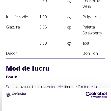
0,50
kg
Chocolina
White
Insetie rodie
1,00
kg
Pulpa rodie
Glazura
0,95
kg
Paletta
Strawberry
0,03
kg
apa
Decor
Bon Ton
Mod de lucru
Foaie
Se mixeaza cu telul ingredientele timp de 7 minute la
viteza mare. Compozitia se toarna in tava 60/40,
tapetata cu hartie de copt. Coacerea se realizeaza la
temperatura de 200°C, timp de 5-6 minute.