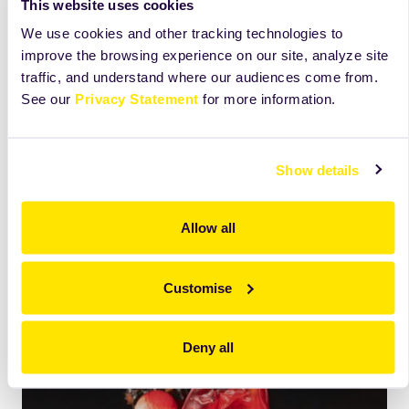
This website uses cookies
Crema de ciocolata alba
We use cookies and other tracking technologies to
Se hidrateza
Zeesan Neutral
cu apa, se adauga in
improve the browsing experience on our site, analyze site
Rosette
semispumata, dupa care incorporam pe rand
traffic, and understand where our audiences come from.
Panna Cotta
si
Chocollina White.
See our
Privacy Statement
for more information.
Mod de ansamblare:
blat
Show details
crema
glazura
Allow all
decor
Customise
Deny all