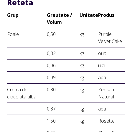
Reteta
Grup
Greutate /
Unitate
Produs
Volum
Foaie
0,50
kg
Purple
Velvet Cake
0,32
kg
oua
0,06
kg
ulei
0,09
kg
apa
Crema de
0,30
kg
Zeesan
ciocolata alba
Natural
0,37
kg
apa
1,50
kg
Rosette