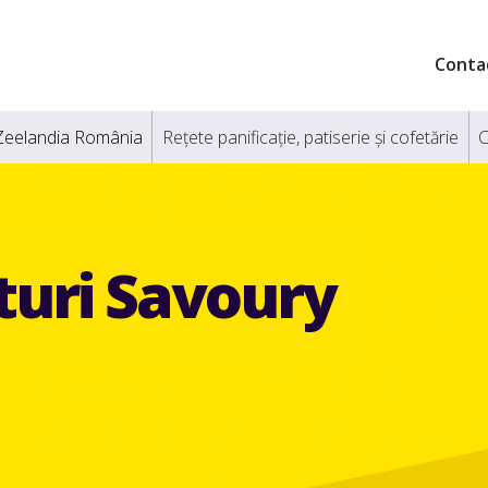
Conta
Zeelandia România
Rețete panificație, patiserie și cofetărie
C
uri Savoury