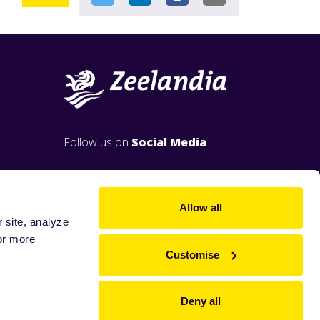
Follow us on
Social Media
Allow all
 site, analyze
or more
Customise
Deny all