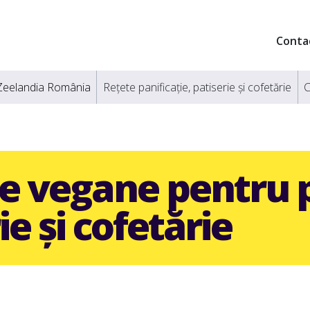
Conta
Zeelandia România
Rețete panificație, patiserie și cofetărie
C
e vegane pentru p
ie și cofetărie