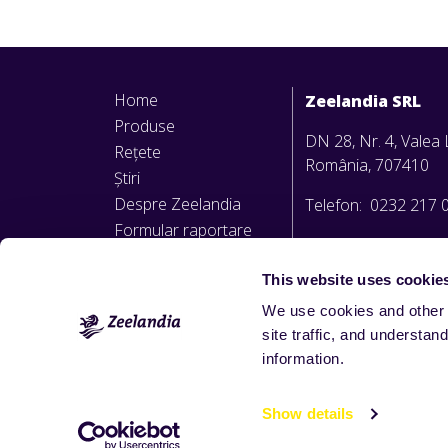
Home
Zeelandia SRL
Produse
DN 28, Nr. 4, Valea L
Rețete
România, 707410
Știri
Despre Zeelandia
Telefon: 0232 217 
Formular raportare
office@zeelandia.ro
nereguli
Politica privind
This website uses cookie
avertizarea de interes
We use cookies and other 
public
site traffic, and underst
information.
Show details