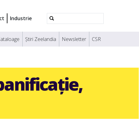
Căutare
ct
Industrie
avansată
ataloage
Știri Zeelandia
Newsletter
CSR
anificație,