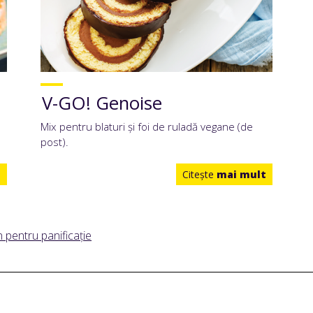
V-GO! Genoise
Mix pentru blaturi și foi de ruladă vegane (de
post).
t
Citeşte
mai mult
 pentru panificație