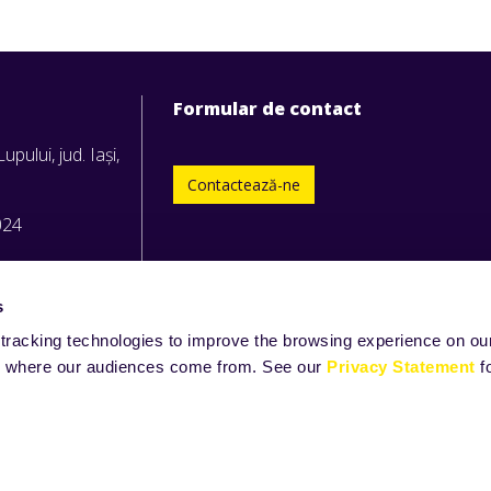
Formular de contact
upului, jud. Iași,
Contactează-ne
024
s
tracking technologies to improve the browsing experience on our
and where our audiences come from. See our
Privacy Statement
f