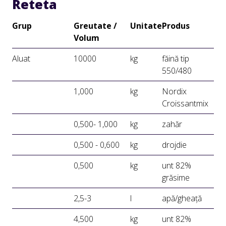
Reteta
Grup
Greutate /
Unitate
Produs
Volum
Aluat
10000
kg
făină tip
550/480
1,000
kg
Nordix
Croissantmix
0,500- 1,000
kg
zahăr
0,500 - 0,600
kg
drojdie
0,500
kg
unt 82%
grăsime
2,5-3
l
apă/gheață
4,500
kg
unt 82%