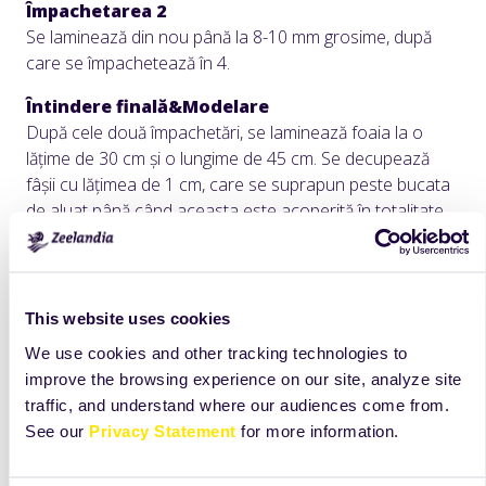
Împachetarea 2
Se laminează din nou până la 8-10 mm grosime, după
care se împachetează în 4.
Întindere finală&Modelare
După cele două împachetări, se laminează foaia la o
lățime de 30 cm și o lungime de 45 cm. Se decupează
fâșii cu lățimea de 1 cm, care se suprapun peste bucata
de aluat până când aceasta este acoperită în totalitate.
În etapa finală, aluatul se laminează până la grosimea de
4 mm și se decupează în dreptunghiuri cu lățimea de 5–6
cm și lungimea de 20–22 cm.
This website uses cookies
Umplutură
We use cookies and other tracking technologies to
Pentru umplere se utilizează Frutaline Pumpkin după
improve the browsing experience on our site, analyze site
care se modelează conform imaginii.
traffic, and understand where our audiences come from.
Dospire finală
See our
Privacy Statement
for more information.
Dospirea finală se realizează timp de 120 de minute, la
maximum 28 °C și cu o umiditate relativă de 72–76%.