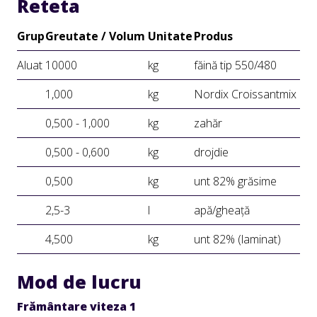
Reteta
Grup
Greutate / Volum
Unitate
Produs
Aluat
10000
kg
făină tip 550/480
1,000
kg
Nordix Croissantmix
0,500 - 1,000
kg
zahăr
0,500 - 0,600
kg
drojdie
0,500
kg
unt 82% grăsime
2,5-3
l
apă/gheață
4,500
kg
unt 82% (laminat)
Mod de lucru
Frământare viteza 1