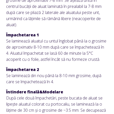
grosime de aproximativ 7-8 mm. Se așează untul în
centrul bucății de aluat laminată în prealabil la 7-8 mm
după care se pliază 2 laterale ale aluatului peste unt,
urmărind ca lățimile să rămână libere (neacoperite de
aluat).
Împachetarea 1
Se laminează aluatul cu untul înglobat până la o grosime
de aproximativ 8-10 mm după care se împachetează în
4. Aluatul împachetat se lasă 60 de minute la 5°C
acoperit cu o folie, astfel încât să nu formeze crustă.
Împachetarea 2
Se laminează din nou până la 8-10 mm grosime, după
care se împachetează în 4.
Întindere finală&Modelare
După cele două împachetări, peste bucata de aluat se
lipește aluatul colorat cu portocaliu, se laminează la o
lățime de 30 cm și o grosime de ~3.5 mm. Se decupează