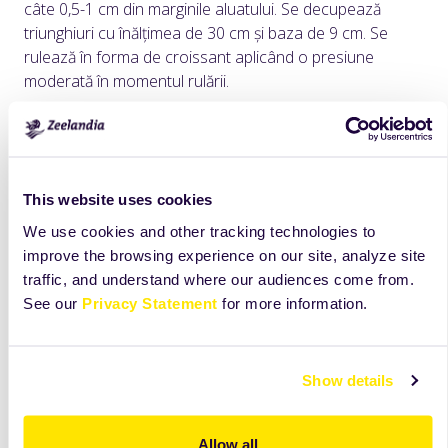
câte 0,5-1 cm din marginile aluatului. Se decupează
triunghiuri cu înălțimea de 30 cm și baza de 9 cm. Se
rulează în forma de croissant aplicând o presiune
moderată în momentul rulării.
Dospire finală
Dospirea finală se realizează timp de 120 de minute, la
maximum 28 °C și cu o umiditate relativă de 72–76%.
This website uses cookies
Decor
We use cookies and other tracking technologies to
Se pulverizează soluție de luciu obținută din: ou,
improve the browsing experience on our site, analyze site
gălbenuș și lapte amestecate în proporții egale.
traffic, and understand where our audiences come from.
Coacere
See our
Privacy Statement
for more information.
Se preîncălzește cuptorul la 190 °C, se introduc
croissantele, se aplică un abur moderat și se lasă timp
de 1 minut fără ventilație. Apoi se aplică al doilea abur
Show details
moderat, se setează cuptorul la 170 °C și croissantele
se coc pentru încă 17 minute. Produs decorat tematic
de Halloween.
Allow all